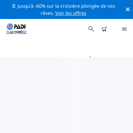
🚢 Jusqu'à -60% sur la croisière plongée de vos
rêves.
Voir les offres
PRINCIPALES ACTIVITÉS
PROFESSIONNELLES AUTOUR DE
MARETTIMO
Découvrez les activités et événements professionnels
autour de Marettimo à l'aide des filtres ci-dessus ou de
la carte interactive.