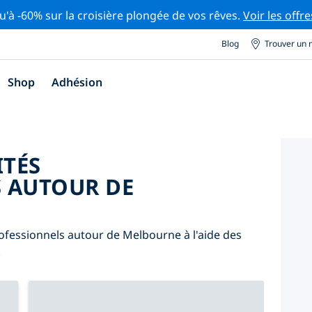
u'à -60% sur la croisière plongée de vos rêves.
Voir les offre
Blog
Trouver un 
Shop
Adhésion
ITÉS
 AUTOUR DE
ofessionnels autour de Melbourne à l'aide des
.