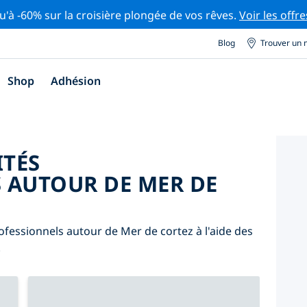
u'à -60% sur la croisière plongée de vos rêves.
Voir les offre
Blog
Trouver un 
Shop
Adhésion
ITÉS
 AUTOUR DE MER DE
ofessionnels autour de Mer de cortez à l'aide des
.