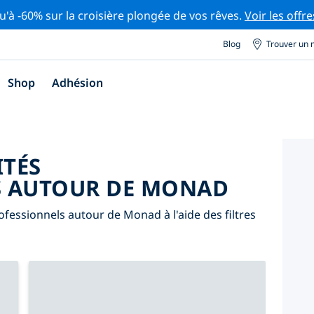
u'à -60% sur la croisière plongée de vos rêves.
Voir les offre
Blog
Trouver un 
Shop
Adhésion
ITÉS
S AUTOUR DE MONAD
fessionnels autour de Monad à l'aide des filtres