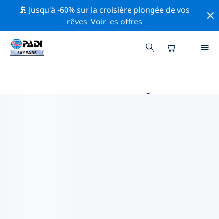
🚢 Jusqu'à -60% sur la croisière plongée de vos
rêves.
Voir les offres
PRINCIPALES ACTIVITÉS
PROFESSIONNELLES AUTOUR DE
MUĞLA
Découvrez les activités et événements professionnels
autour de Muğla à l'aide des filtres ci-dessus ou de la
carte interactive.