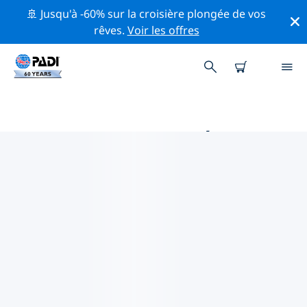
🚢 Jusqu'à -60% sur la croisière plongée de vos
rêves.
Voir les offres
PRINCIPALES ACTIVITÉS
PROFESSIONNELLES AUTOUR DE
NANTONG
Découvrez les activités et événements professionnels
autour de Nantong à l'aide des filtres ci-dessus ou de
la carte interactive.