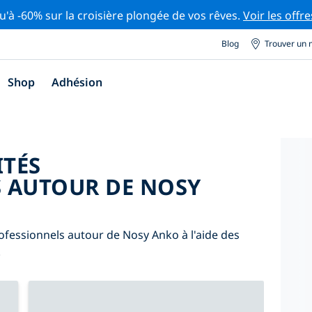
u'à -60% sur la croisière plongée de vos rêves.
Voir les offre
Blog
Trouver un 
Shop
Adhésion
ITÉS
 AUTOUR DE NOSY
ofessionnels autour de Nosy Anko à l'aide des
.