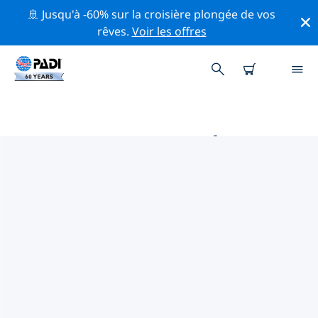
🚢 Jusqu'à -60% sur la croisière plongée de vos
rêves.
Voir les offres
PRINCIPALES ACTIVITÉS
PROFESSIONNELLES AUTOUR DE
NUWEIBA
Découvrez les activités et événements professionnels
autour de Nuweiba à l'aide des filtres ci-dessus ou de
la carte interactive.