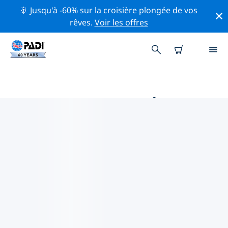
🚢 Jusqu'à -60% sur la croisière plongée de vos
rêves.
Voir les offres
PRINCIPALES ACTIVITÉS
PROFESSIONNELLES AUTOUR DE
PLAYA GIRON ET LARGA
Découvrez les activités et événements professionnels
autour de Playa Giron et Larga à l'aide des filtres ci-
dessus ou de la carte interactive.