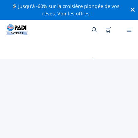
🚢 Jusqu'à -60% sur la croisière plongée de vos
rêves.
Voir les offres
PRINCIPALES ACTIVITÉS
PROFESSIONNELLES AUTOUR DE
PLAYA PIEDRAS PINTAS
Découvrez les activités et événements professionnels
autour de Playa Piedras Pintas à l'aide des filtres ci-
dessus ou de la carte interactive.