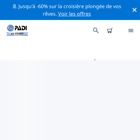
🚢 Jusqu'à -60% sur la croisière plongée de vos
rêves.
Voir les offres
PRINCIPALES ACTIVITÉS
PROFESSIONNELLES AUTOUR DE
RÉGION DE DUBROVNIK
Découvrez les activités et événements professionnels
autour de Région de Dubrovnik à l'aide des filtres ci-
dessus ou de la carte interactive.