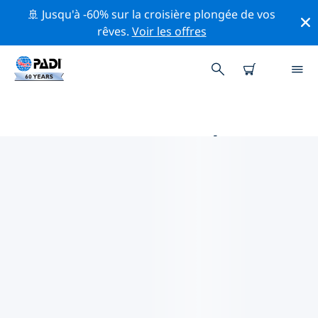
🚢 Jusqu'à -60% sur la croisière plongée de vos
rêves.
Voir les offres
PRINCIPALES ACTIVITÉS
PROFESSIONNELLES AUTOUR DE
RINCÓN
Découvrez les activités et événements professionnels
autour de Rincón à l'aide des filtres ci-dessus ou de la
carte interactive.