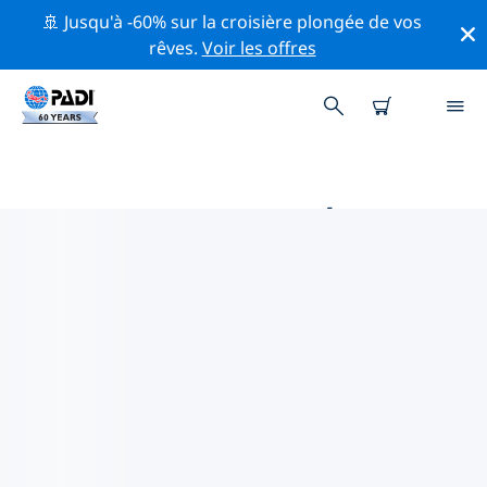
🚢 Jusqu'à -60% sur la croisière plongée de vos
rêves.
Voir les offres
PRINCIPALES ACTIVITÉS
PROFESSIONNELLES AUTOUR DE
SAINT-JEAN
Découvrez les activités et événements professionnels
autour de Saint-Jean à l'aide des filtres ci-dessus ou de
la carte interactive.