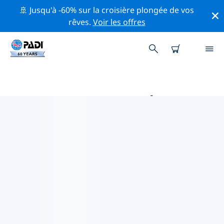
🚢 Jusqu'à -60% sur la croisière plongée de vos
rêves.
Voir les offres
PRINCIPALES ACTIVITÉS
PROFESSIONNELLES AUTOUR DE
SAN BENEDETTO DEL TRONTO
Découvrez les activités et événements professionnels
autour de San Benedetto del Tronto à l'aide des filtres
ci-dessus ou de la carte interactive.