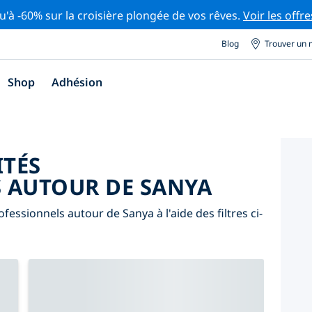
u'à -60% sur la croisière plongée de vos rêves.
Voir les offre
Blog
Trouver un 
Shop
Adhésion
ITÉS
 AUTOUR DE SANYA
essionnels autour de Sanya à l'aide des filtres ci-