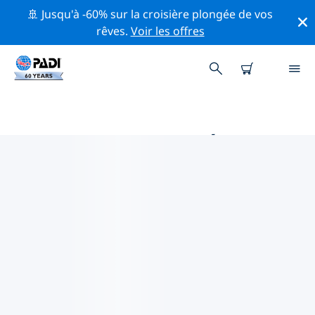
🚢 Jusqu'à -60% sur la croisière plongée de vos
rêves.
Voir les offres
PRINCIPALES ACTIVITÉS
PROFESSIONNELLES AUTOUR DE
SEONGNAM
Découvrez les activités et événements professionnels
autour de Seongnam à l'aide des filtres ci-dessus ou
de la carte interactive.