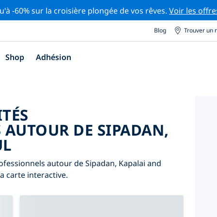
u'à -60% sur la croisière plongée de vos rêves.
Voir les offre
Blog
Trouver un 
Shop
Adhésion
ITÉS
 AUTOUR DE SIPADAN,
UL
ofessionnels autour de Sipadan, Kapalai and
a carte interactive.