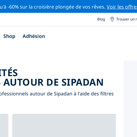
u'à -60% sur la croisière plongée de vos rêves.
Voir les offre
Blog
Trouver un 
Shop
Adhésion
ITÉS
 AUTOUR DE SIPADAN
fessionnels autour de Sipadan à l'aide des filtres