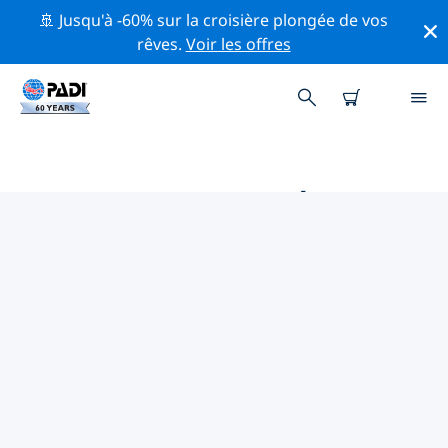
🚢 Jusqu'à -60% sur la croisière plongée de vos
rêves.
Voir les offres
PRINCIPALES ACTIVITÉS
PROFESSIONNELLES AUTOUR DE
ST. GALLEN
Découvrez les activités et événements professionnels
autour de St. Gallen à l'aide des filtres ci-dessus ou de
la carte interactive.