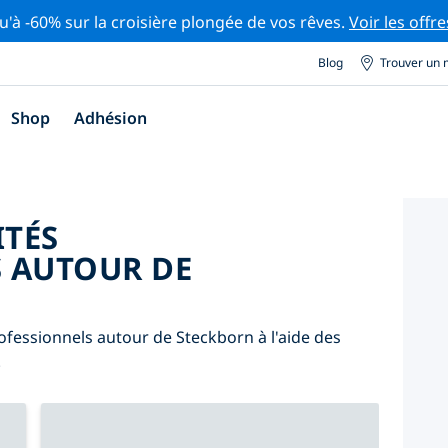
u'à -60% sur la croisière plongée de vos rêves.
Voir les offre
Blog
Trouver un 
Shop
Adhésion
ITÉS
 AUTOUR DE
ofessionnels autour de Steckborn à l'aide des
.