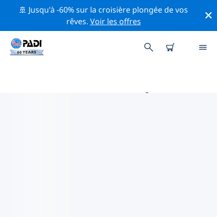
🚢 Jusqu'à -60% sur la croisière plongée de vos
rêves.
Voir les offres
PRINCIPALES ACTIVITÉS
PROFESSIONNELLES AUTOUR DE
STUTTGART
Découvrez les activités et événements professionnels
autour de Stuttgart à l'aide des filtres ci-dessus ou de
la carte interactive.