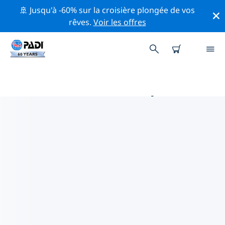
🚢 Jusqu'à -60% sur la croisière plongée de vos
rêves.
Voir les offres
PRINCIPALES ACTIVITÉS
PROFESSIONNELLES AUTOUR DE
SURABAYA
Découvrez les activités et événements professionnels
autour de Surabaya à l'aide des filtres ci-dessus ou de
la carte interactive.