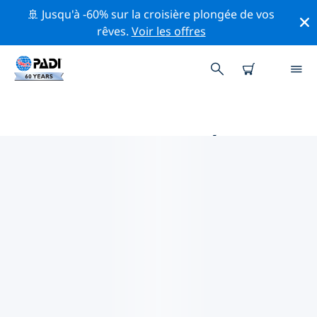
🚢 Jusqu'à -60% sur la croisière plongée de vos
rêves.
Voir les offres
PRINCIPALES ACTIVITÉS
PROFESSIONNELLES AUTOUR DE
SYDNEY
Découvrez les activités et événements professionnels
autour de Sydney à l'aide des filtres ci-dessus ou de la
carte interactive.