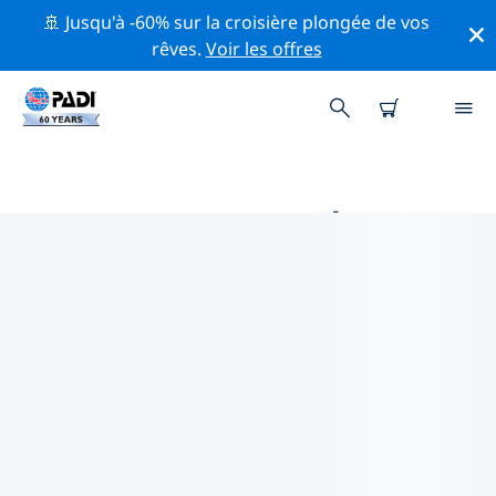
🚢 Jusqu'à -60% sur la croisière plongée de vos
rêves.
Voir les offres
PRINCIPALES ACTIVITÉS
PROFESSIONNELLES AUTOUR DE
SYRACUSE
Découvrez les activités et événements professionnels
autour de Syracuse à l'aide des filtres ci-dessus ou de
la carte interactive.