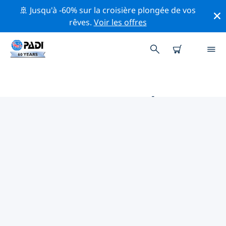
🚢 Jusqu'à -60% sur la croisière plongée de vos
rêves.
Voir les offres
PRINCIPALES ACTIVITÉS
PROFESSIONNELLES AUTOUR DE
TEGERNSEE
Découvrez les activités et événements professionnels
autour de Tegernsee à l'aide des filtres ci-dessus ou de
la carte interactive.