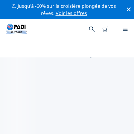
🚢 Jusqu'à -60% sur la croisière plongée de vos
rêves.
Voir les offres
PRINCIPALES ACTIVITÉS
PROFESSIONNELLES AUTOUR DE
TICAO
Découvrez les activités et événements professionnels
autour de Ticao à l'aide des filtres ci-dessus ou de la
carte interactive.