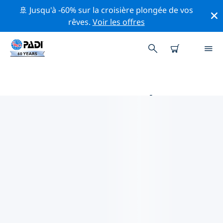
🚢 Jusqu'à -60% sur la croisière plongée de vos
rêves.
Voir les offres
PRINCIPALES ACTIVITÉS
PROFESSIONNELLES AUTOUR DE
TWIN FALLS
Découvrez les activités et événements professionnels
autour de Twin Falls à l'aide des filtres ci-dessus ou de
la carte interactive.