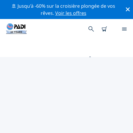
🚢 Jusqu'à -60% sur la croisière plongée de vos
rêves.
Voir les offres
PRINCIPALES ACTIVITÉS
PROFESSIONNELLES AUTOUR DE
VICTORIA
Découvrez les activités et événements professionnels
autour de Victoria à l'aide des filtres ci-dessus ou de la
carte interactive.