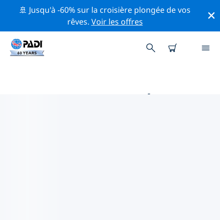
🚢 Jusqu'à -60% sur la croisière plongée de vos
rêves.
Voir les offres
PRINCIPALES ACTIVITÉS
PROFESSIONNELLES AUTOUR DE
WEXFORD
Découvrez les activités et événements professionnels
autour de Wexford à l'aide des filtres ci-dessus ou de
la carte interactive.