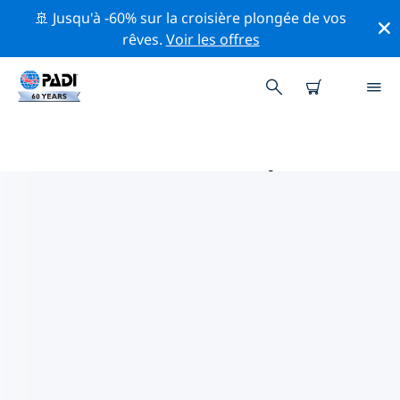
🚢 Jusqu'à -60% sur la croisière plongée de vos
rêves.
Voir les offres
PRINCIPALES ACTIVITÉS
PROFESSIONNELLES AUTOUR DE
YANGJIANG
Découvrez les activités et événements professionnels
autour de Yangjiang à l'aide des filtres ci-dessus ou de
la carte interactive.