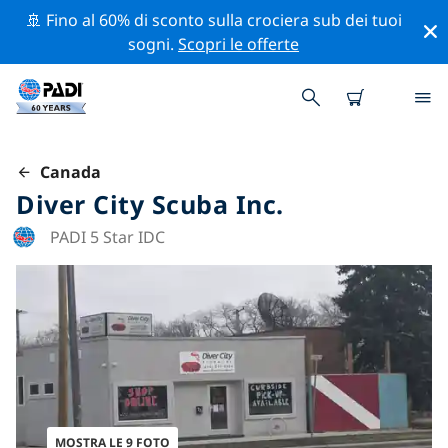
🚢 Fino al 60% di sconto sulla crociera sub dei tuoi
sogni.
Scopri le offerte
Canada
Diver City Scuba Inc.
PADI 5 Star IDC
MOSTRA LE 9 FOTO