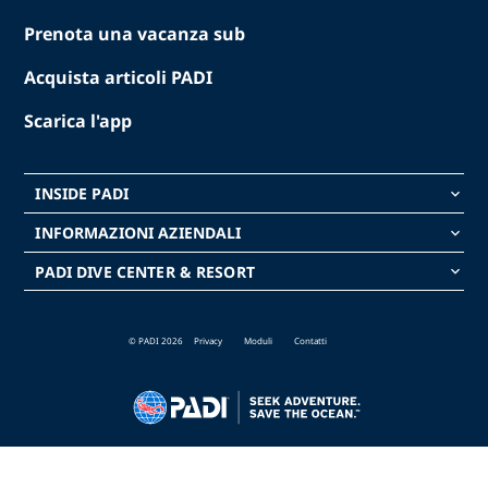
Prenota una vacanza sub
Acquista articoli PADI
Scarica l'app
INSIDE PADI
keyboard_arrow_down
INFORMAZIONI AZIENDALI
keyboard_arrow_down
PADI DIVE CENTER & RESORT
keyboard_arrow_down
© PADI 2026
Privacy
Moduli
Contatti