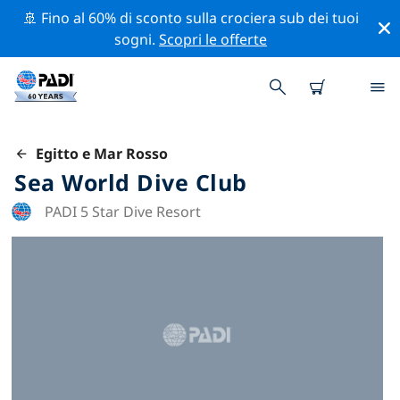
🚢 Fino al 60% di sconto sulla crociera sub dei tuoi
sogni.
Scopri le offerte
Egitto e Mar Rosso
Sea World Dive Club
PADI 5 Star Dive Resort