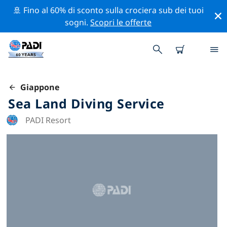
🚢 Fino al 60% di sconto sulla crociera sub dei tuoi
sogni.
Scopri le offerte
Giappone
Sea Land Diving Service
PADI Resort