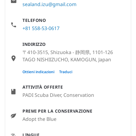
sealand.izu@gmail.com
TELEFONO
+81 558-53-0617
INDIRIZZO
〒410-3515, Shizuoka - 静岡県, 1101-126
TAGO NISHIIZUCHO, KAMOGUN, Japan
〒410-3515, Shizuoka - 静岡県, 静岡県賀
Ottieni indicazioni
Traduci
茂郡西伊豆町田子1101-126, Japan
ATTIVITÀ OFFERTE
PADI Scuba Diver, Conservation
PREMI PER LA CONSERVAZIONE
Adopt the Blue
LINGUE