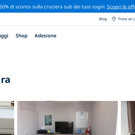
 60% di sconto sulla crociera sub dei tuoi sogni.
Scopri le off
Blog
Trova un 
aggi
Shop
Adesione
dra