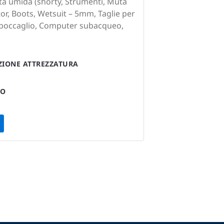
uta umida (shorty, Strumenti, Muta
r, Boots, Wetsuit – 5mm, Taglie per
boccaglio, Computer subacqueo,
AZIONE ATTREZZATURA
TO