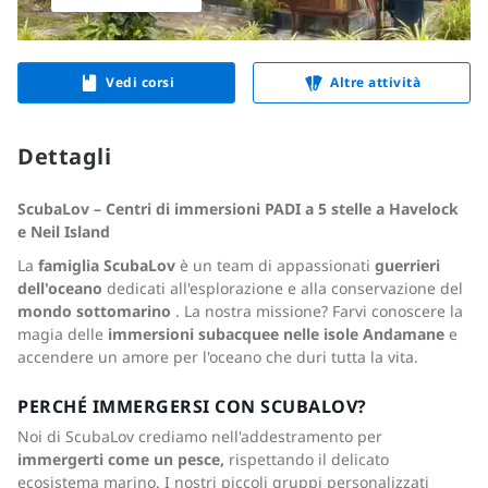
Vedi corsi
Altre attività
Dettagli
ScubaLov – Centri di immersioni PADI a 5 stelle a Havelock
e Neil Island
La
famiglia ScubaLov
è un team di appassionati
guerrieri
dell'oceano
dedicati all'esplorazione e alla conservazione del
mondo sottomarino
. La nostra missione? Farvi conoscere la
magia delle
immersioni subacquee nelle isole Andamane
e
accendere un amore per l'oceano che duri tutta la vita.
PERCHÉ IMMERGERSI CON SCUBALOV?
Noi di ScubaLov crediamo nell'addestramento per
immergerti come un pesce,
rispettando il delicato
ecosistema marino. I nostri piccoli gruppi personalizzati