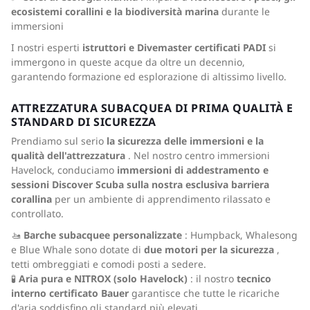
ecosistemi corallini e la biodiversità marina
durante le
immersioni
I nostri esperti
istruttori e Divemaster certificati PADI
si
immergono in queste acque da oltre un decennio,
garantendo formazione ed esplorazione di altissimo livello.
ATTREZZATURA SUBACQUEA DI PRIMA QUALITÀ E
STANDARD DI SICUREZZA
Prendiamo sul serio
la sicurezza delle immersioni e la
qualità dell'attrezzatura
. Nel nostro centro immersioni
Havelock, conduciamo
immersioni di addestramento e
sessioni Discover Scuba sulla nostra esclusiva barriera
corallina
per un ambiente di apprendimento rilassato e
controllato.
🚤
Barche subacquee personalizzate
: Humpback, Whalesong
e Blue Whale sono dotate di
due motori per la sicurezza
,
tetti ombreggiati e comodi posti a sedere.
🧪
Aria pura e NITROX (solo Havelock)
: il nostro
tecnico
interno certificato Bauer
garantisce che tutte le ricariche
d'aria soddisfino gli standard più elevati.