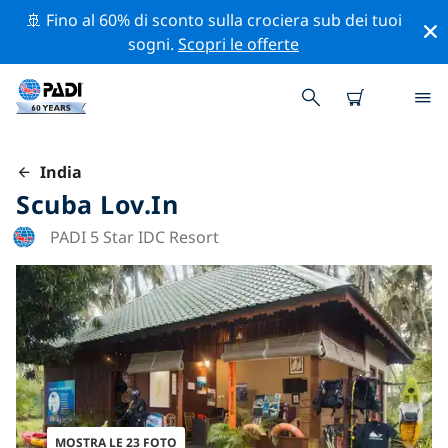
🚢 Fino al 60% di sconto sulla crociera sub dei tuoi
sogni.
Scopri le offerte
India
Scuba Lov.in
PADI 5 Star IDC Resort
MOSTRA LE 23 FOTO