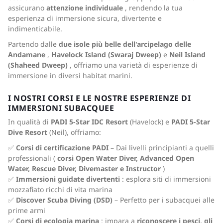
assicurano
attenzione individuale
, rendendo la tua
esperienza di immersione sicura, divertente e
indimenticabile.
Partendo dalle
due isole più belle dell'arcipelago delle
Andamane
,
Havelock Island (Swaraj Dweep)
e
Neil Island
(Shaheed Dweep)
, offriamo una varietà di esperienze di
immersione in diversi habitat marini.
I NOSTRI CORSI E LE NOSTRE ESPERIENZE DI
IMMERSIONI SUBACQUEE
In qualità di
PADI 5-Star IDC Resort
(Havelock) e
PADI 5-Star
Dive Resort
(Neil), offriamo:
✅
Corsi di certificazione PADI
– Dai livelli principianti a quelli
professionali (
corsi Open Water Diver, Advanced Open
Water, Rescue Diver, Divemaster e Instructor
)
✅
Immersioni guidate divertenti
: esplora siti di immersioni
mozzafiato ricchi di vita marina
✅
Discover Scuba Diving (DSD)
– Perfetto per i subacquei alle
prime armi
✅
Corsi di ecologia marina
: impara a
riconoscere i pesci, gli