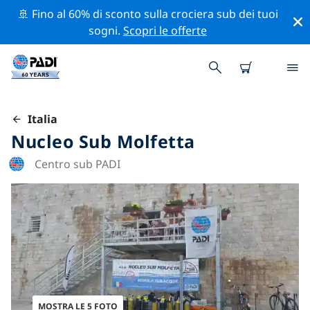
🚢 Fino al 60% di sconto sulla crociera sub dei tuoi
sogni.
Scopri le offerte
Italia
Nucleo Sub Molfetta
Centro sub PADI
MOSTRA LE 5 FOTO