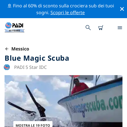
🚢 Fino al 60% di sconto sulla crociera sub dei tuoi
sogni.
Scopri le offerte
Messico
Blue Magic Scuba
PADI 5 Star IDC
MOSTRA LE 19 FOTO