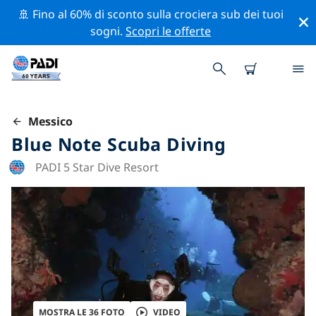
🚢 Fino al 60% di sconto sulla crociera sub dei tuoi
sogni.
Scopri le offerte
Messico
Blue Note Scuba Diving
PADI 5 Star Dive Resort
MOSTRA LE 36 FOTO
VIDEO