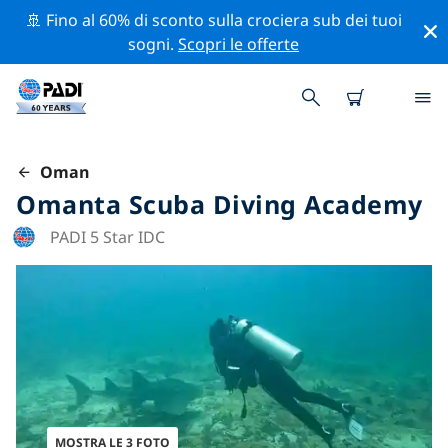
🚢 Fino al 60% di sconto sulla crociera sub dei tuoi
sogni.
Scopri le offerte
Oman
Omanta Scuba Diving Academy
PADI 5 Star IDC
MOSTRA LE 3 FOTO