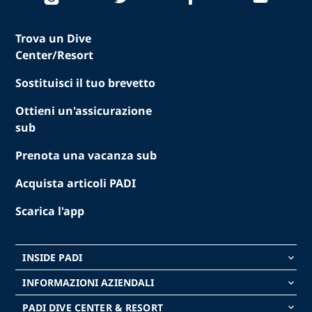
Trova un Dive
Center/Resort
Sostituisci il tuo brevetto
Ottieni un'assicurazione
sub
Prenota una vacanza sub
Acquista articoli PADI
Scarica l'app
INSIDE PADI
keyboard_arrow_down
INFORMAZIONI AZIENDALI
keyboard_arrow_down
PADI DIVE CENTER & RESORT
keyboard_arrow_down