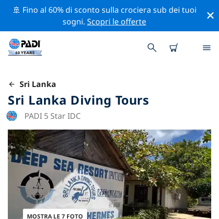
🚢 Fino al 60% di sconto sulla crociera sub dei tuoi
sogni.
Scopri le offerte
Sri Lanka
Sri Lanka Diving Tours
PADI 5 Star IDC
MOSTRA LE 7 FOTO