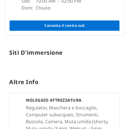
Sab:
10:00 AM
-
02:00 PM
Dom:
Chiuso
Contatta il centro sub
Siti D'immersione
Altre Info
NOLEGGIO ATTREZZATURA
Regulator, Maschera e boccaglio,
Computer subacqueo, Strumenti,
Bussola, Camera, Muta umida (shorty,
Muta umida (3 mm, Wetsuit – 5mm,