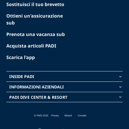
Sostituisci il tuo brevetto
Ottieni un'assicurazione
sub
Prenota una vacanza sub
Acquista articoli PADI
Scarica l'app
INSIDE PADI
keyboard_arrow_down
INFORMAZIONI AZIENDALI
keyboard_arrow_down
PADI DIVE CENTER & RESORT
keyboard_arrow_down
© PADI 2026
Privacy
Moduli
Contatti