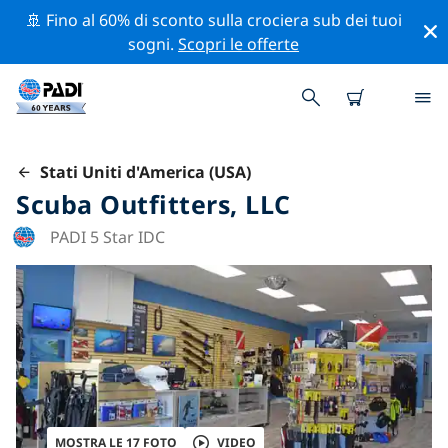
🚢 Fino al 60% di sconto sulla crociera sub dei tuoi
sogni.
Scopri le offerte
Stati Uniti d'America (USA)
Scuba Outfitters, LLC
PADI 5 Star IDC
MOSTRA LE 17 FOTO
VIDEO