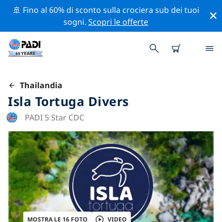
🚢 Fino al 60% di sconto sulla crociera sub dei tuoi
sogni.
Scopri le offerte
Thailandia
Isla Tortuga Divers
PADI 5 Star CDC
MOSTRA LE 16 FOTO
VIDEO