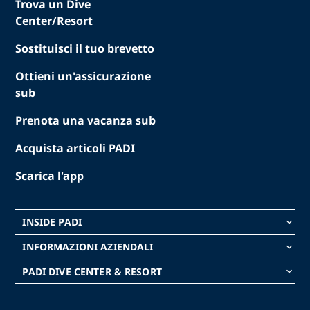
Trova un Dive
Center/Resort
Sostituisci il tuo brevetto
Ottieni un'assicurazione
sub
Prenota una vacanza sub
Acquista articoli PADI
Scarica l'app
INSIDE PADI
keyboard_arrow_down
INFORMAZIONI AZIENDALI
keyboard_arrow_down
PADI DIVE CENTER & RESORT
keyboard_arrow_down