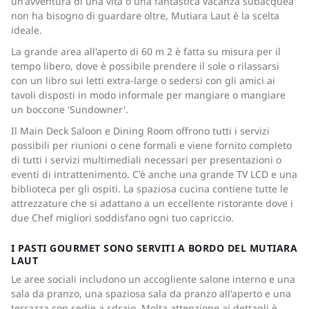
un'avventura di una vita o una fantastica vacanza subacquea
non ha bisogno di guardare oltre, Mutiara Laut è la scelta
ideale.
La grande area all'aperto di 60 m 2 è fatta su misura per il
tempo libero, dove è possibile prendere il sole o rilassarsi
con un libro sui letti extra-large o sedersi con gli amici ai
tavoli disposti in modo informale per mangiare o mangiare
un boccone 'Sundowner'.
Il Main Deck Saloon e Dining Room offrono tutti i servizi
possibili per riunioni o cene formali e viene fornito completo
di tutti i servizi multimediali necessari per presentazioni o
eventi di intrattenimento. C'è anche una grande TV LCD e una
biblioteca per gli ospiti. La spaziosa cucina contiene tutte le
attrezzature che si adattano a un eccellente ristorante dove i
due Chef migliori soddisfano ogni tuo capriccio.
I PASTI GOURMET SONO SERVITI A BORDO DEL MUTIARA
LAUT
Le aree sociali includono un accogliente salone interno e una
sala da pranzo, una spaziosa sala da pranzo all'aperto e una
terrazza con sedie a sdraio. Molta attenzione ai dettagli è