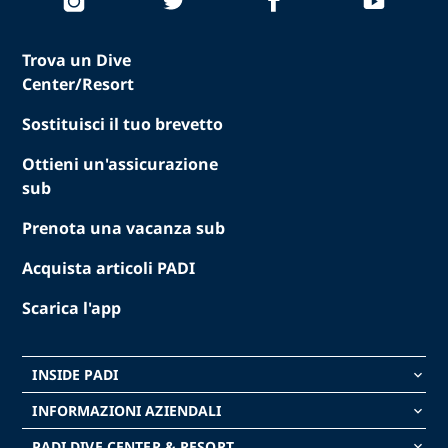
Trova un Dive
Center/Resort
Sostituisci il tuo brevetto
Ottieni un'assicurazione
sub
Prenota una vacanza sub
Acquista articoli PADI
Scarica l'app
INSIDE PADI
keyboard_arrow_down
INFORMAZIONI AZIENDALI
keyboard_arrow_down
PADI DIVE CENTER & RESORT
keyboard_arrow_down