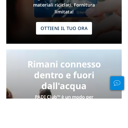
materiali riciclati. Fornitura
limitata!
OTTIENI IL TUO ORA
Rimani connesso
dentro e fuori
dall'acqua
PADI Club™ è un modo per
incontrare subacquei, mantenere
aggiornate le tue abilità e
migliorare le tue capacità di
immergerti con un abbonamento