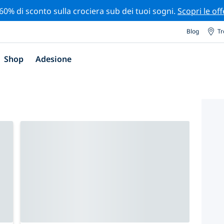
 60% di sconto sulla crociera sub dei tuoi sogni.
Scopri le off
Blog
Tr
Shop
Adesione