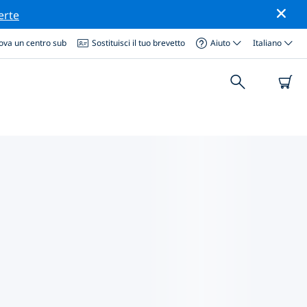
erte
ova un centro sub
Sostituisci il tuo brevetto
Aiuto
Italiano