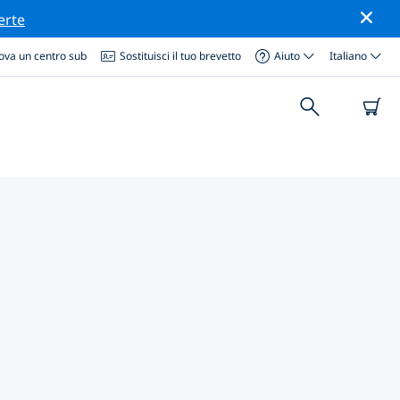
erte
ova un centro sub
Sostituisci il tuo brevetto
Aiuto
Italiano