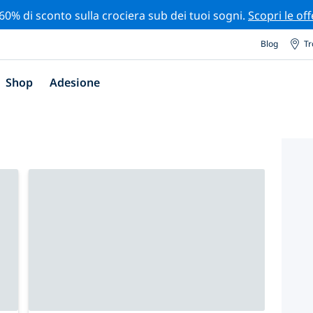
 60% di sconto sulla crociera sub dei tuoi sogni.
Scopri le off
Blog
Tr
Shop
Adesione