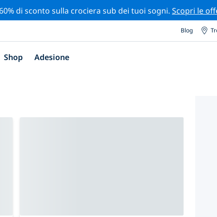
 60% di sconto sulla crociera sub dei tuoi sogni.
Scopri le off
Blog
Tr
Shop
Adesione