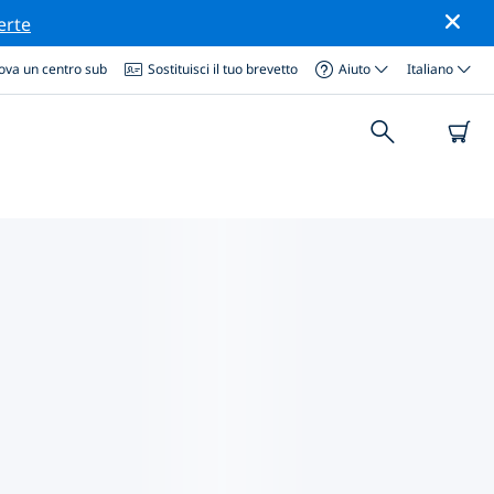
erte
ova un centro sub
Sostituisci il tuo brevetto
Aiuto
Italiano